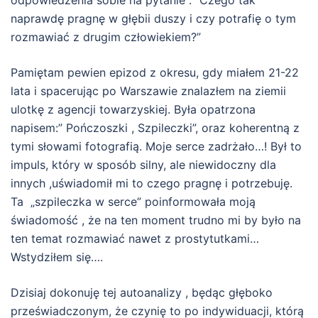
odpowiedzenia sobie na pytanie :” Czego tak
naprawdę pragnę w głębii duszy i czy potrafię o tym
rozmawiać z drugim człowiekiem?”
Pamiętam pewien epizod z okresu, gdy miałem 21-22
lata i spacerując po Warszawie znalazłem na ziemii
ulotkę z agencji towarzyskiej. Była opatrzona
napisem:” Pończoszki , Szpileczki”, oraz koherentną z
tymi słowami fotografią. Moje serce zadrżało…! Był to
impuls, który w sposób silny, ale niewidoczny dla
innych ,uświadomił mi to czego pragnę i potrzebuję.
Ta „szpileczka w serce” poinformowała moją
świadomość , że na ten moment trudno mi by było na
ten temat rozmawiać nawet z prostytutkami…
Wstydziłem się….
Dzisiaj dokonuję tej autoanalizy , będąc głęboko
przeświadczonym, że czynię to po indywiduacji, którą