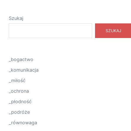
Szukaj
SZUKAJ
_bogactwo
_komunikacja
_miłość
_ochrona
_płodność
_podróże
_równowaga