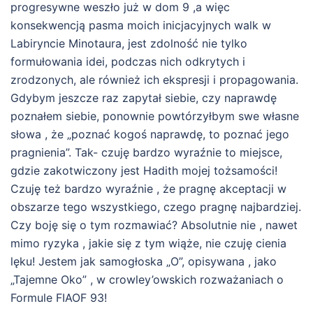
progresywne weszło już w dom 9 ,a więc
konsekwencją pasma moich inicjacyjnych walk w
Labiryncie Minotaura, jest zdolność nie tylko
formułowania idei, podczas nich odkrytych i
zrodzonych, ale również ich ekspresji i propagowania.
Gdybym jeszcze raz zapytał siebie, czy naprawdę
poznałem siebie, ponownie powtórzyłbym swe własne
słowa , że „poznać kogoś naprawdę, to poznać jego
pragnienia”. Tak- czuję bardzo wyraźnie to miejsce,
gdzie zakotwiczony jest Hadith mojej tożsamości!
Czuję też bardzo wyraźnie , że pragnę akceptacji w
obszarze tego wszystkiego, czego pragnę najbardziej.
Czy boję się o tym rozmawiać? Absolutnie nie , nawet
mimo ryzyka , jakie się z tym wiąże, nie czuję cienia
lęku! Jestem jak samogłoska „O”, opisywana , jako
„Tajemne Oko” , w crowley’owskich rozważaniach o
Formule FIAOF 93!