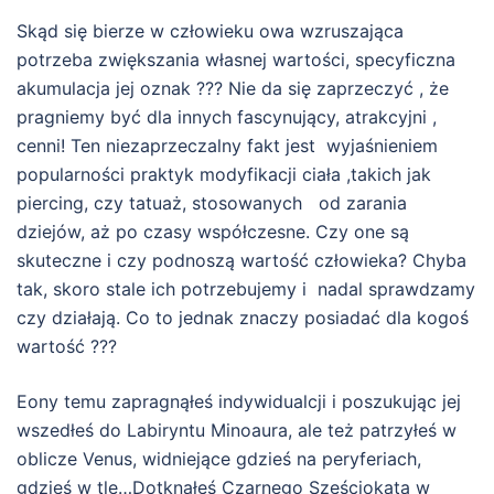
Skąd się bierze w człowieku owa wzruszająca
potrzeba zwiększania własnej wartości, specyficzna
akumulacja jej oznak ??? Nie da się zaprzeczyć , że
pragniemy być dla innych fascynujący, atrakcyjni ,
cenni! Ten niezaprzeczalny fakt jest wyjaśnieniem
popularności praktyk modyfikacji ciała ,takich jak
piercing, czy tatuaż, stosowanych od zarania
dziejów, aż po czasy współczesne. Czy one są
skuteczne i czy podnoszą wartość człowieka? Chyba
tak, skoro stale ich potrzebujemy i nadal sprawdzamy
czy działają. Co to jednak znaczy posiadać dla kogoś
wartość ???
Eony temu zapragnąłeś indywidualcji i poszukując jej
wszedłeś do Labiryntu Minoaura, ale też patrzyłeś w
oblicze Venus, widniejące gdzieś na peryferiach,
gdzieś w tle…Dotknąłeś Czarnego Sześciokata w