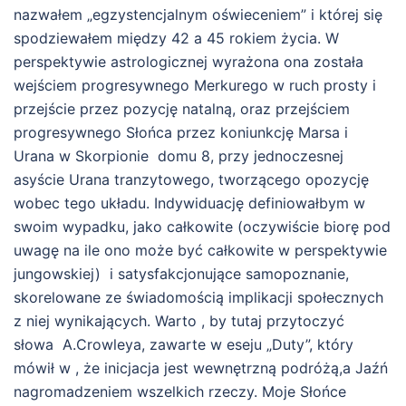
nazwałem „egzystencjalnym oświeceniem” i której się
spodziewałem między 42 a 45 rokiem życia. W
perspektywie astrologicznej wyrażona ona została
wejściem progresywnego Merkurego w ruch prosty i
przejście przez pozycję natalną, oraz przejściem
progresywnego Słońca przez koniunkcję Marsa i
Urana w Skorpionie domu 8, przy jednoczesnej
asyście Urana tranzytowego, tworzącego opozycję
wobec tego układu. Indywiduację definiowałbym w
swoim wypadku, jako całkowite (oczywiście biorę pod
uwagę na ile ono może być całkowite w perspektywie
jungowskiej) i satysfakcjonujące samopoznanie,
skorelowane ze świadomością implikacji społecznych
z niej wynikających. Warto , by tutaj przytoczyć
słowa A.Crowleya, zawarte w eseju „Duty”, który
mówił w , że inicjacja jest wewnętrzną podróżą,a Jaźń
nagromadzeniem wszelkich rzeczy. Moje Słońce