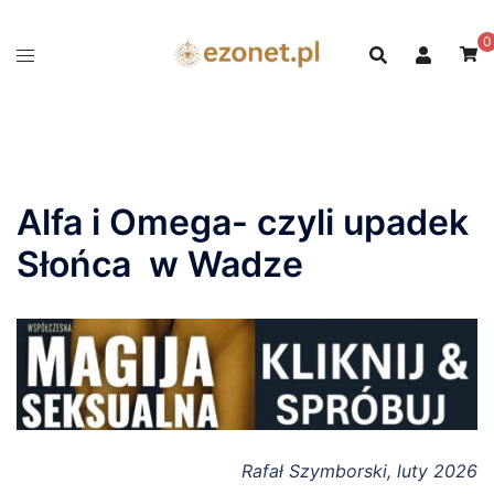
Przejdź
do
0
treści
Alfa i Omega- czyli upadek
Słońca w Wadze
Rafał Szymborski, luty 2026